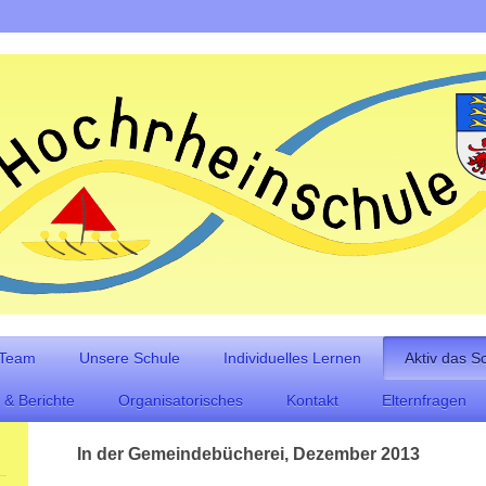
 Team
Unsere Schule
Individuelles Lernen
Aktiv das S
 & Berichte
Organisatorisches
Kontakt
Elternfragen
In der Gemeindebücherei, Dezember 2013