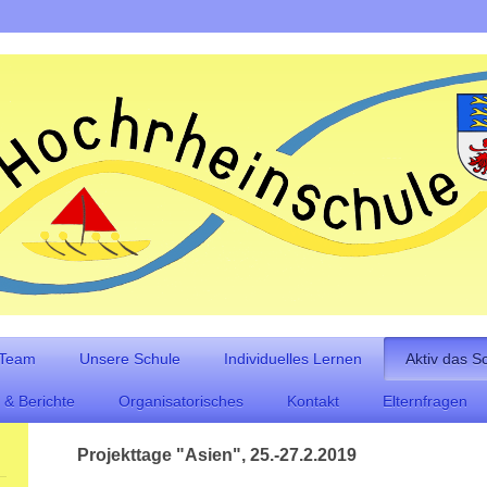
 Team
Unsere Schule
Individuelles Lernen
Aktiv das S
 & Berichte
Organisatorisches
Kontakt
Elternfragen
Projekttage "Asien", 25.-27.2.2019